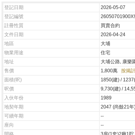
登記日期
2026-05-07
登記編號
26050701900X
註冊性質
買賣合約
文件日期
2026-04-24
地區
大埔
物業用途
住宅
地址
大埔公路, 康樂園
售價
1,800
萬
按揭
面積(呎)
1850(建) / 1237
呎價
9,730(建) / 14,
入伙年份
1989
地契年期
2047 (尚餘21年
可續年期
--
座向
--
間格
3房(1套)2廳1貯