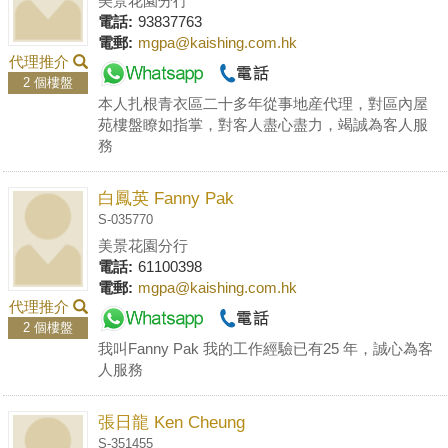
美景花園分行
電話:
93837763
電郵:
mgpa@kaishing.com.hk
代理推介
2 個樓盤
本人扎根青衣區二十多年從事地産代理，對區內屋
苑樓盤瞭如指掌，對客人盡心盡力，竭誠為客人服
務
白鳳英 Fanny Pak
S-035770
美景花園分行
電話:
61100398
電郵:
mgpa@kaishing.com.hk
代理推介
2 個樓盤
我叫Fanny Pak 我的工作經驗已有25 年，誠心為客
人服務
張日龍 Ken Cheung
S-351455