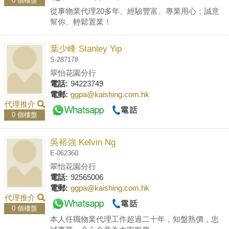
0 個樓盤
從事物業代理20多年、經驗豐富、專業用心；誠意
幫你、輕鬆置業！
葉少峰 Stanley Yip
S-287178
翠怡花園分行
電話:
94223749
電郵:
ggpa@kaishing.com.hk
代理推介
0 個樓盤
吳裕強 Kelvin Ng
E-062360
翠怡花園分行
電話:
92565006
電郵:
ggpa@kaishing.com.hk
代理推介
0 個樓盤
本人任職物業代理工作超過二十年，知盤熟價，忠