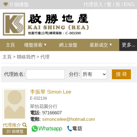
0
個樓盤
代理登入
/
繁
/
简
/
ENG
主頁
樓盤搜索
網上放盤
最新成交
更多...
▼
▼
主頁
> 聯絡我們 > 代理
分行:
代理姓名:
李振華 Simon Lee
E-032134
翠怡花園分行
電話:
97166607
電郵:
simoncwlee@hotmail.com
代理推介
10 個樓盤